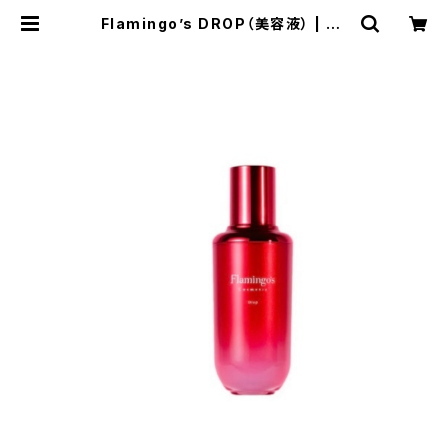
Flamingo’s DROP（美容液） | be
auty＆relax mahana