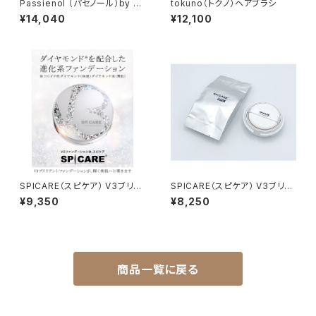
Passienol （パセノール）by sy
tokuno（トクノ）ヘアブラシ
nbi
¥14,040
¥12,100
SPICARE（スピケア） V3ブリリ
SPICARE（スピケア） V3ブリリ
アントファンデーション
アントファンデーション レフィル
¥9,350
¥8,250
（店販用）15g
商品一覧に戻る