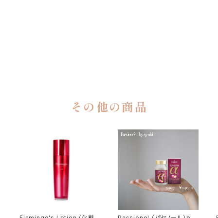
その他の商品
Flamingo's Lotion （化粧
Passienol （パセノール）by