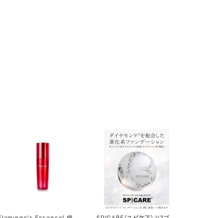
Flamingo's Essence( 保
SPICARE（スピケア） V3ブリ